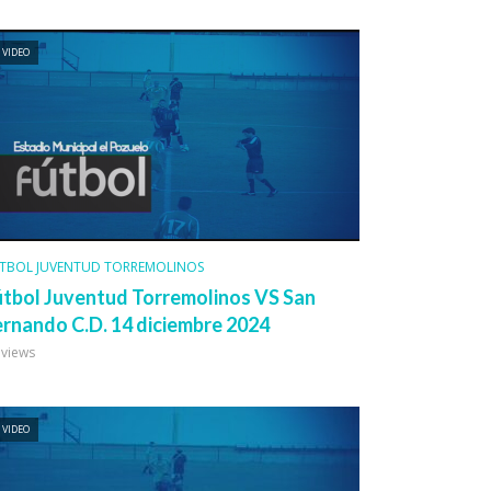
VIDEO
TBOL JUVENTUD TORREMOLINOS
útbol Juventud Torremolinos VS San
ernando C.D. 14 diciembre 2024
 views
VIDEO