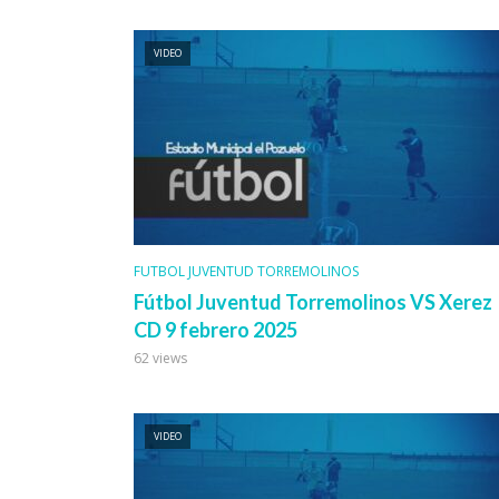
VIDEO
FUTBOL JUVENTUD TORREMOLINOS
Fútbol Juventud Torremolinos VS Xerez
CD 9 febrero 2025
62 views
VIDEO