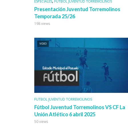
,
ESPECIALES
FUTBOL JUVENTUD TORREMOLINOS
Presentación Juventud Torremolinos
Temporada 25/26
198 views
VIDEO
FUTBOL JUVENTUD TORREMOLINOS
Fútbol Juventud Torremolinos VS CF La
Unión Atlético 6 abril 2025
50 views