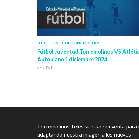
FUTBOL JUVENTUD TORREMOLINOS
Fútbol Juventud Torremolinos VS Atléti
Antoniano 1 diciembre 2024
57 views
Torremolinos Televisión se reinventa para t
adaptando nuestra imagen a los nuevos