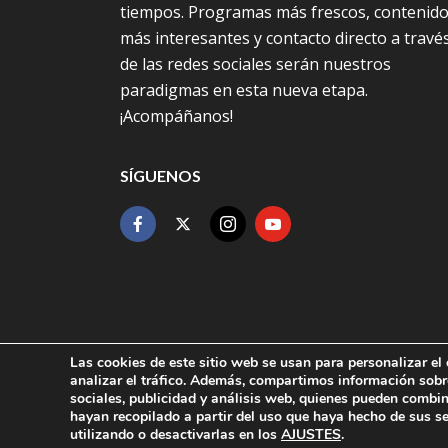
tiempos. Programas más frescos, contenid
más interesantes y contacto directo a travé
de las redes sociales serán nuestros
paradigmas en esta nueva etapa.
¡Acompáñanos!
SÍGUENOS
Las cookies de este sitio web se usan para personalizar el 
analizar el tráfico. Además, compartimos información sobr
DESARROLLADO POR:
WEBSITES MÁLAGA
|
AVISO LEGAL
sociales, publicidad y análisis web, quienes pueden combi
AYUNTAMIENTO DE TORREMOLINOS Y AYUNTAMIENTO DE A
hayan recopilado a partir del uso que haya hecho de sus s
DPTOPUBLI@TORREMOLINOSTV.COM
- CONSEJO AUDIO
utilizando o desactivarlas en los
AJUSTES
.