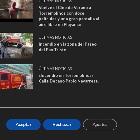
ÚLTIMAS NOTICIAS
Vuelve el Cine de Verano a
Torremolinos con doce
películas y una gran pantalla al
aire libre en Playamar
ÚLTIMAS NOTICIAS
Incendio en la zona del Paseo
del Pan Triste
ÚLTIMAS NOTICIAS
«Incendio en Torremolinos»
Calle Decano Pablo Navarrete.
ADES
| EMPRESA: CANAL TORREVISIÓN FORMADA POR
Aceptar
Rechazar
Ajustes
REMOLINOS - EMAIL DE CONTACTO:
ICIDAD.