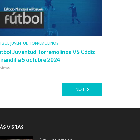
TBOL JUVENTUD TORREMOLINOS
útbol Juventud Torremolinos VS Cádiz
irandilla 5 octubre 2024
 views
NEXT
ÁS VISTAS