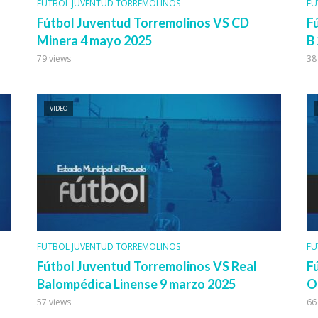
FUTBOL JUVENTUD TORREMOLINOS
FU
Fútbol Juventud Torremolinos VS CD
F
Minera 4 mayo 2025
B 
79 views
38
VIDEO
FUTBOL JUVENTUD TORREMOLINOS
FU
Fútbol Juventud Torremolinos VS Real
F
Balompédica Linense 9 marzo 2025
O
57 views
66