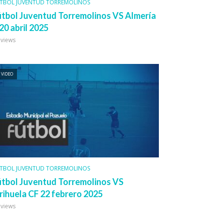
TBOL JUVENTUD TORREMOLINOS
útbol Juventud Torremolinos VS Almería
20 abril 2025
 views
VIDEO
TBOL JUVENTUD TORREMOLINOS
útbol Juventud Torremolinos VS
rihuela CF 22 febrero 2025
 views