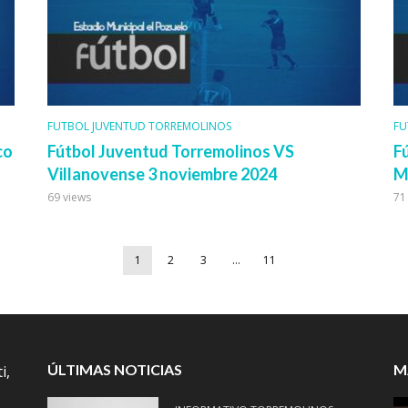
FUTBOL JUVENTUD TORREMOLINOS
FU
co
Fútbol Juventud Torremolinos VS
F
Villanovense 3 noviembre 2024
M
69 views
71
1
2
3
…
11
ÚLTIMAS NOTICIAS
M
i,