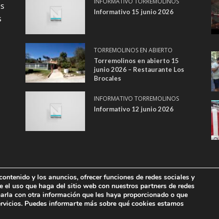
INFORMATIVO TORREMOLINOS
os
Informativo 15 junio 2026
s
TORREMOLINOS EN ABIERTO
Torremolinos en abierto 15
junio 2026 – Restaurante Los
Brocales
INFORMATIVO TORREMOLINOS
Informativo 12 junio 2026
contenido y los anuncios, ofrecer funciones de redes sociales y
e el uso que haga del sitio web con nuestros partners de redes
|
POLÍTICA DE PRIVACIDAD
|
POLÍTICA DE COOKIES
|
REGISTRO DE ACTIVID
narla con otra información que les haya proporcionado o que
LHAURÍN DE LA TORRE - DIRECCIÓN: PLAZA BLAS INFANTE, 1, 29620 TOR
ervicios. Puedes informarte más sobre qué cookies estamos
VISUAL DE ANDALUCÍA COMO ÓRGANO SUPERVISOR DE CONTENIDOS Y PUBL