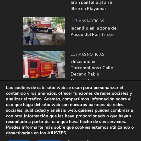
gran pantalla al aire
libre en Playamar
ÚLTIMAS NOTICIAS
Incendio en la zona del
Paseo del Pan Triste
ÚLTIMAS NOTICIAS
«Incendio en
Torremolinos» Calle
Decano Pablo
Navarrete.
Las cookies de este sitio web se usan para personalizar el
contenido y los anuncios, ofrecer funciones de redes sociales y
analizar el tráfico. Además, compartimos información sobre el
DESARROLLADO POR:
WEBSITES MÁLAGA
|
AVISO LEGAL
|
POLÍTICA
uso que haga del sitio web con nuestros partners de redes
sociales, publicidad y análisis web, quienes pueden combinarla
DE PRIVACIDAD
|
POLÍTICA DE COOKIES
|
REGISTRO DE ACTIVIDADES
con otra información que les haya proporcionado o que hayan
| EMPRESA: CANAL TORREVISIÓN FORMADA POR AYUNTAMIENTO DE
recopilado a partir del uso que haya hecho de sus servicios.
TORREMOLINOS Y AYUNTAMIENTO DE ALHAURÍN DE LA TORRE -
Puedes informarte más sobre qué cookies estamos utilizando o
DIRECCIÓN: PLAZA BLAS INFANTE, 1, 29620 TORREMOLINOS - EMAIL
desactivarlas en los
AJUSTES
.
DE CONTACTO:
DPTOPUBLI@TORREMOLINOSTV.COM
- CONSEJO