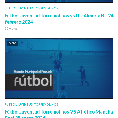
FUTBOL JUVENTUD TORREMOLINOS
Fútbol Juventud Torremolinos vs UD Almería B – 24
febrero 2024
56 views
VIDEO
FUTBOL JUVENTUD TORREMOLINOS
Fútbol Juventud Torremolinos VS Atlético Mancha