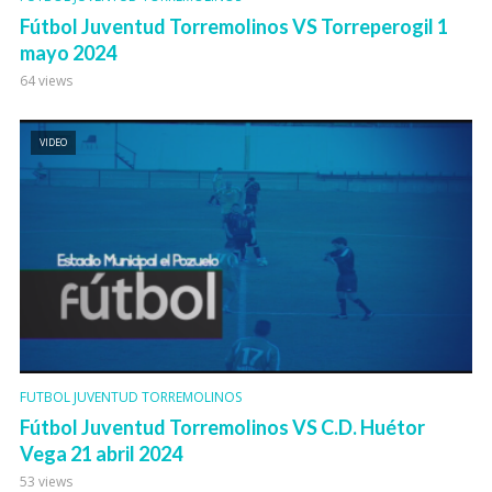
Fútbol Juventud Torremolinos VS Torreperogil 1
mayo 2024
64 views
VIDEO
FUTBOL JUVENTUD TORREMOLINOS
Fútbol Juventud Torremolinos VS C.D. Huétor
Vega 21 abril 2024
53 views