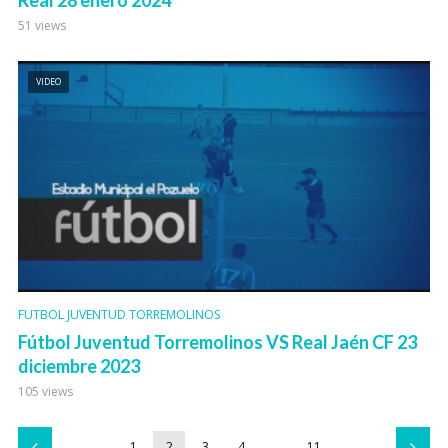
Real 28 enero 2024
51 views
VIDEO
FUTBOL JUVENTUD TORREMOLINOS
Fútbol Juventud Torremolinos VS Real Jaén CF 23
diciembre 2023
105 views
1
2
3
4
…
11