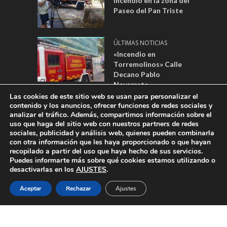
Incendio en la zona del
Paseo del Pan Triste
ÚLTIMAS NOTICIAS
«Incendio en
Torremolinos» Calle
Decano Pablo
Navarrete.
Las cookies de este sitio web se usan para personalizar el
contenido y los anuncios, ofrecer funciones de redes sociales y
analizar el tráfico. Además, compartimos información sobre el
DESARROLLADO POR:
WEBSITES MÁLAGA
|
AVISO LEGAL
|
POLÍTICA
uso que haga del sitio web con nuestros partners de redes
sociales, publicidad y análisis web, quienes pueden combinarla
DE PRIVACIDAD
|
POLÍTICA DE COOKIES
|
REGISTRO DE ACTIVIDADES
con otra información que les haya proporcionado o que hayan
| EMPRESA: CANAL TORREVISIÓN FORMADA POR AYUNTAMIENTO DE
recopilado a partir del uso que haya hecho de sus servicios.
TORREMOLINOS Y AYUNTAMIENTO DE ALHAURÍN DE LA TORRE -
Puedes informarte más sobre qué cookies estamos utilizando o
DIRECCIÓN: PLAZA BLAS INFANTE, 1, 29620 TORREMOLINOS - EMAIL
desactivarlas en los
AJUSTES
.
DE CONTACTO:
DPTOPUBLI@TORREMOLINOSTV.COM
- CONSEJO
Aceptar
Rechazar
Ajustes
AUDIOVISUAL DE ANDALUCÍA COMO ÓRGANO SUPERVISOR DE
CONTENIDOS Y PUBLICIDAD.