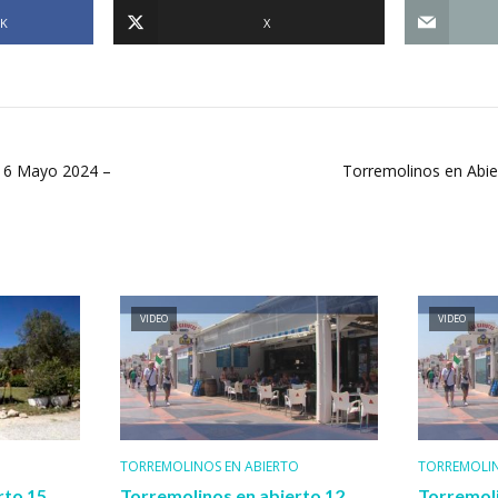
K
X
o 6 Mayo 2024 –
Torremolinos en Abie
VIDEO
VIDEO
O
TORREMOLINOS EN ABIERTO
TORREMOLIN
rto 15
Torremolinos en abierto 12
Torremoli