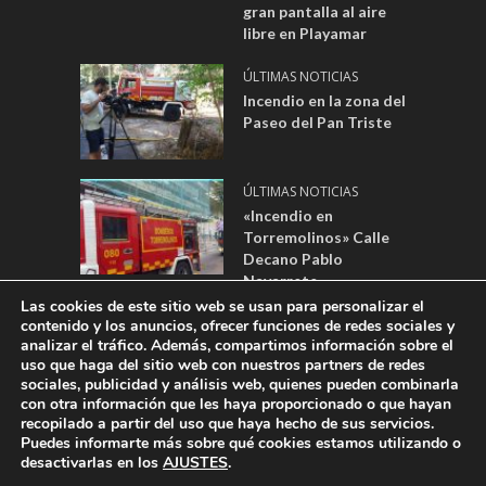
gran pantalla al aire
libre en Playamar
ÚLTIMAS NOTICIAS
Incendio en la zona del
Paseo del Pan Triste
ÚLTIMAS NOTICIAS
«Incendio en
Torremolinos» Calle
Decano Pablo
Navarrete.
Las cookies de este sitio web se usan para personalizar el
contenido y los anuncios, ofrecer funciones de redes sociales y
analizar el tráfico. Además, compartimos información sobre el
DESARROLLADO POR:
WEBSITES MÁLAGA
|
AVISO LEGAL
|
POLÍTICA
uso que haga del sitio web con nuestros partners de redes
sociales, publicidad y análisis web, quienes pueden combinarla
DE PRIVACIDAD
|
POLÍTICA DE COOKIES
|
REGISTRO DE ACTIVIDADES
con otra información que les haya proporcionado o que hayan
| EMPRESA: CANAL TORREVISIÓN FORMADA POR AYUNTAMIENTO DE
recopilado a partir del uso que haya hecho de sus servicios.
TORREMOLINOS Y AYUNTAMIENTO DE ALHAURÍN DE LA TORRE -
Puedes informarte más sobre qué cookies estamos utilizando o
DIRECCIÓN: PLAZA BLAS INFANTE, 1, 29620 TORREMOLINOS - EMAIL
desactivarlas en los
AJUSTES
.
DE CONTACTO:
DPTOPUBLI@TORREMOLINOSTV.COM
- CONSEJO