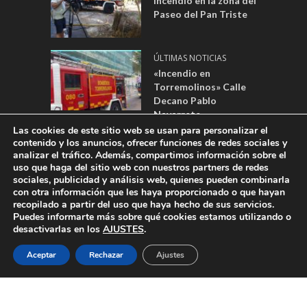
Incendio en la zona del
Paseo del Pan Triste
ÚLTIMAS NOTICIAS
«Incendio en
Torremolinos» Calle
Decano Pablo
Navarrete.
Las cookies de este sitio web se usan para personalizar el
contenido y los anuncios, ofrecer funciones de redes sociales y
analizar el tráfico. Además, compartimos información sobre el
DESARROLLADO POR:
WEBSITES MÁLAGA
|
AVISO LEGAL
|
POLÍTICA
uso que haga del sitio web con nuestros partners de redes
sociales, publicidad y análisis web, quienes pueden combinarla
DE PRIVACIDAD
|
POLÍTICA DE COOKIES
|
REGISTRO DE ACTIVIDADES
con otra información que les haya proporcionado o que hayan
| EMPRESA: CANAL TORREVISIÓN FORMADA POR AYUNTAMIENTO DE
recopilado a partir del uso que haya hecho de sus servicios.
TORREMOLINOS Y AYUNTAMIENTO DE ALHAURÍN DE LA TORRE -
Puedes informarte más sobre qué cookies estamos utilizando o
DIRECCIÓN: PLAZA BLAS INFANTE, 1, 29620 TORREMOLINOS - EMAIL
desactivarlas en los
AJUSTES
.
DE CONTACTO:
DPTOPUBLI@TORREMOLINOSTV.COM
- CONSEJO
Aceptar
Rechazar
Ajustes
AUDIOVISUAL DE ANDALUCÍA COMO ÓRGANO SUPERVISOR DE
CONTENIDOS Y PUBLICIDAD.